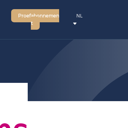
NL
Proefabonnemen
t
EN
FR