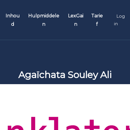
Inhou
Hulpmiddele
LexGai
Tarie
Log
in
d
n
n
f
en
Hoedanigheden
Testimonials
motor
Manager
Webinars
ams
Knowledge manager
F.A.Q.
Agaïchata Souley Ali
ets
Juridische professional
Video tutorials
Factory
links
rische versies