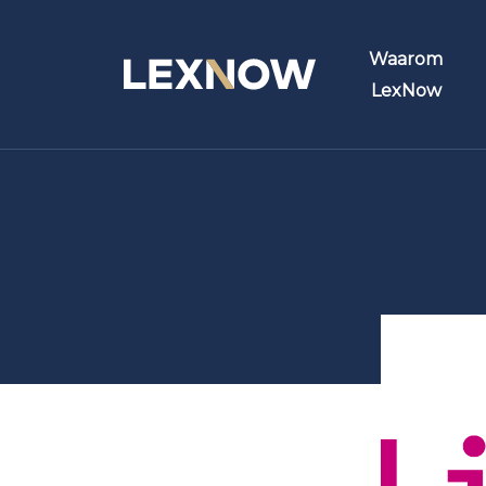
Waarom
LexNow
Functionaliteit
Zoek
Stre
Buck
S&B 
Hyper
Histo