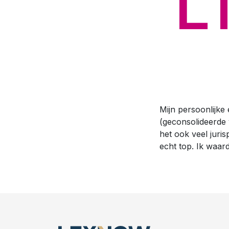
Onmid
Favor
Hulp
Mijn persoonlijke
(geconsolideerde v
het ook veel juris
echt top. Ik waard