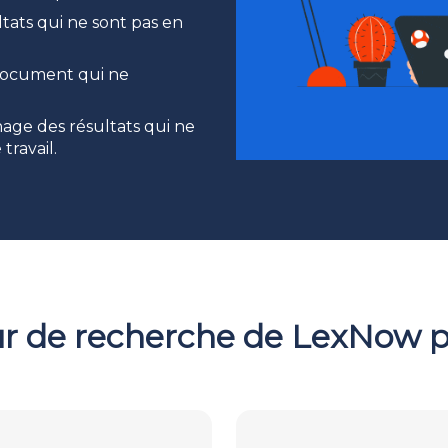
tats qui ne sont pas en
duction instantanée
 document qui ne
oris
re d’aide
age des résultats qui ne
ravail.
r de recherche de LexNow 