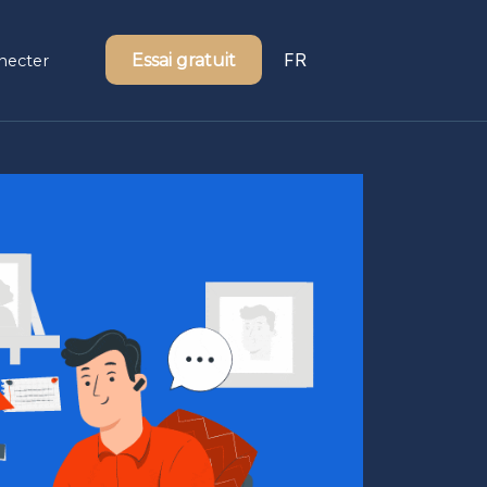
FR
Essai gratuit
necter