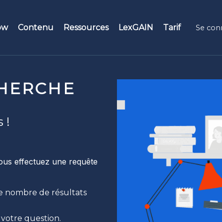
ow
Contenu
Ressources
LexGAIN
Tarif
Se con
és
Rôles
Témoignages
eur de recherche
Dirigeant
HERCHE
F.A.Q.
eams
Knowledge manager
Tutoriels vidéo
 !
kets
Professionnel du droit
 Factory
vous effectuez une requête
rliens et documents liés
e nombre de résultats
orique des versions
votre question.