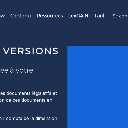
ow
Contenu
Ressources
LexGAIN
Tarif
Se con
és
Rôles
Témoignages
eur de recherche
Dirigeant
 VERSIONS
F.A.Q.
eams
Knowledge manager
Tutoriels vidéo
ée à votre
kets
Professionnel du droit
 Factory
s documents législatifs et
sion de ces documents en
rliens et documents liés
enir compte de la dimension
orique des versions