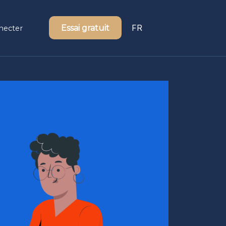
FR
Essai gratuit
necter