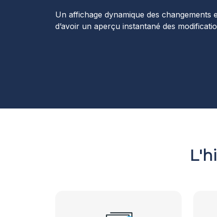
Tra
Un affichage dynamique des changements e
d’avoir un aperçu instantané des modificatio
Fav
Cent
L'h