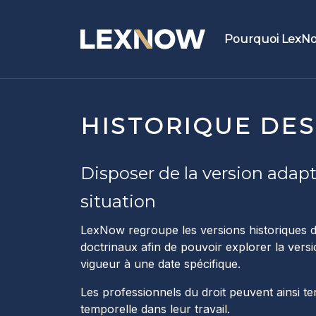
Pourquoi LexN
Fonctionnalit
Mot
HISTORIQUE DES
Str
Disposer de la version adapt
Buc
situation
S&B
LexNow regroupe les versions historiques de
doctrinaux afin de pouvoir explorer la ver
Hype
vigueur à une date spécifique.
Les professionnels du droit peuvent ainsi t
Hist
temporelle dans leur travail.